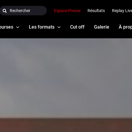
Search:
Espace Presse
Résultats
Replay Liv
ourses
Les formats
Cut off
Galerie
À pro