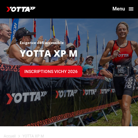
Menu
Exigence défi accessible
YOTTA XP M
INSCRIPTIONS VICHY 2026
›
Accueil
YOTTA XP M