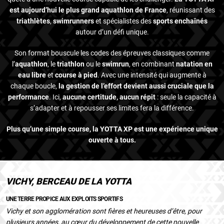
est aujourd’hui le plus grand aquathlon de France
, réunissant des
triathlètes
,
swimrunners
et spécialistes des
sports enchaînés
autour d’un défi unique.
Son format bouscule les codes des épreuves classiques comme
l’
aquathlon
, le
triathlon
ou le
swimrun
, en combinant
natation en
eau libre
et
course à pied
. Avec une intensité qui augmente à
chaque boucle,
la gestion de l’effort devient aussi cruciale que la
performance
. Ici,
aucune certitude, aucun répit
: seule la capacité à
s’adapter et à repousser ses limites fera la différence.
Plus qu’une simple course, la YOTTA XP est une expérience unique
ouverte à tous.
VICHY, BERCEAU DE LA YOTTA
UNE TERRE PROPICE AUX EXPLOITS SPORTIFS
Vichy et son agglomération sont fières et heureuses d’être, pour
plusieurs années, au cœur du développement de cette nouvelle