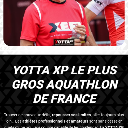
YOTTA XP LE PLUS
GROS AQUATHLON
DE FRANCE
Trouver de nouveaux défis,
repousser ses limites
, aller toujours plus
loin… Les
athlètes professionnels et amateurs
sont sans cesse en
quête d’une nouvelle course capable de les challenger.
La YOTTA XP