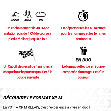
Un enchainement de 400 M de
Un départ toutes les 40 minutes
natation puis de 4 KM de course à
pour les hommes et les femmes
pied à réaliser jusqu’à 5 fois
confondus
Un Cut off dégressif de 4 minutes à
Le format s’effectue en équipe
chaque boucle pour se qualifier à la
composée d’un nageur et d’un
boucle suivante
coureur
DÉCOUVRE LE FORMAT XP M
La YOTTA XP M RELAIS, c’est l’expérience à vivre en duo !