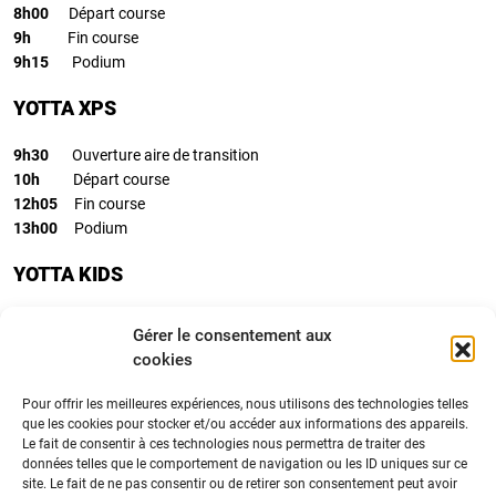
8h00
Départ course
9h
Fin course
9h15
Podium
YOTTA XPS
9h30
Ouverture aire de transition
10h
Départ course
12h05
Fin course
13h00
Podium
YOTTA KIDS
12h15
Départ course
Gérer le consentement aux
12h55
Fin course
cookies
13h00
Podium
Pour offrir les meilleures expériences, nous utilisons des technologies telles
YOTTA XP M RELAIS
que les cookies pour stocker et/ou accéder aux informations des appareils.
Le fait de consentir à ces technologies nous permettra de traiter des
13h30
Ouverture aire de transition
données telles que le comportement de navigation ou les ID uniques sur ce
site. Le fait de ne pas consentir ou de retirer son consentement peut avoir
14h
Départ course