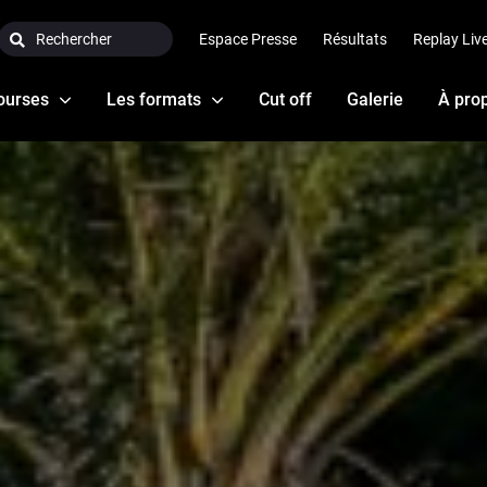
Search:
Espace Presse
Résultats
Replay Liv
ourses
Les formats
Cut off
Galerie
À pro