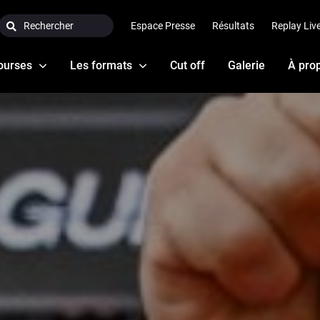
Search:
Espace Presse
Résultats
Replay Liv
ourses
Les formats
Cut off
Galerie
À pro