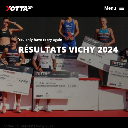
Menu
You only have to try again
RÉSULTATS VICHY 2024
›
Accueil
Résultats Vichy 2024