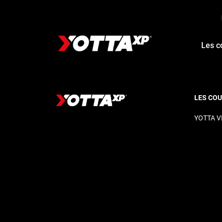
Les c
LES CO
YOTTA V