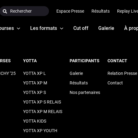
Search:
Espace Presse
Résultats
Replay Liv
ourses
Les formats
Cut off
Galerie
À pro
URSES
YOTTA
PARTICIPANTS
CONTACT
ICHY ’25
YOTTA XP L
Galerie
Relation Presse
YOTTA XP M
Résultats
Contact
YOTTA XP S
Nos partenaires
YOTTA XP S RELAIS
YOTTA XP M RELAIS
YOTTA KIDS
YOTTA XP YOUTH